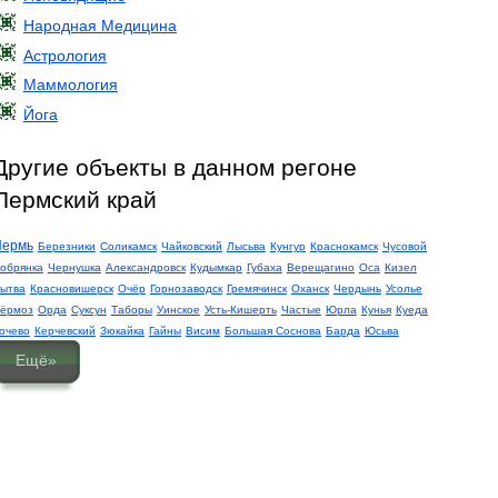
Народная Медицина
Астрология
Маммология
Йога
Другие объекты в данном регоне
Пермский край
Пермь
Березники
Соликамск
Чайковский
Лысьва
Кунгур
Краснокамск
Чусовой
обрянка
Чернушка
Александровск
Кудымкар
Губаха
Верещагино
Оса
Кизел
ытва
Красновишерск
Очёр
Горнозаводск
Гремячинск
Оханск
Чердынь
Усолье
ёрмоз
Орда
Суксун
Таборы
Уинское
Усть-Кишерть
Частые
Юрла
Кунья
Куеда
очево
Керчевский
Зюкайка
Гайны
Висим
Большая Соснова
Барда
Юсьва
Ещё»