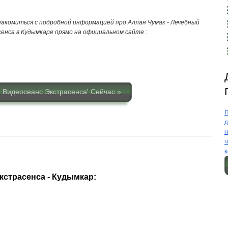
.
акомиться с подробной информацией про Аллан Чумак - Лечебный
енса в Кудымкаре прямо на официальном сайте :
 Видеосеанс Экстрасенса' Сейчас »
Д
Н
Ч
К
кстрасенса - Кудымкар: