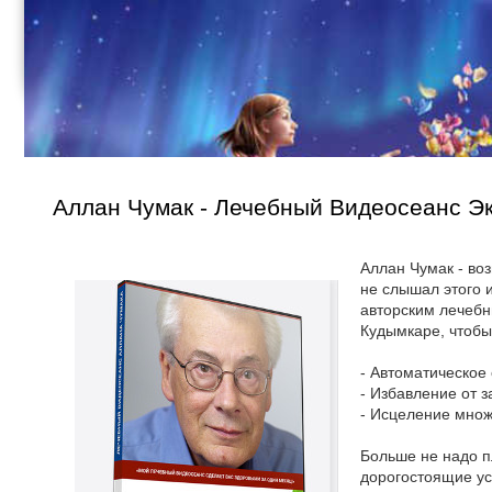
Аллан Чумак - Лечебный Видеосеанс Эк
Аллан Чумак - во
не слышал этого 
авторским лечебн
Кудымкаре, чтобы
- Автоматическое
- Избавление от з
- Исцеление множ
Больше не надо пл
дорогостоящие ус