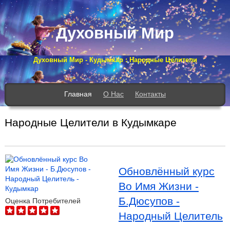
Духовный Мир
Духовный Мир - Кудымкар : Народные Целители
Главная
О Нас
Контакты
Народные Целители в Кудымкаре
Обновлённый курс
Во Имя Жизни -
Б.Дюсупов -
Оценка Потребителей
Народный Целитель